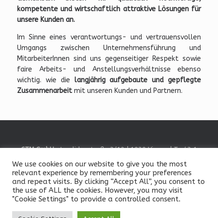
kompetente und wirtschaftlich attraktive Lösungen für
unsere Kunden an.
Im Sinne eines verantwortungs- und vertrauensvollen
Umgangs zwischen Unternehmensführung und
MitarbeiterInnen sind uns gegenseitiger Respekt sowie
faire Arbeits- und Anstellungsverhältnisse ebenso
wichtig. wie die
langjährig aufgebaute und gepflegte
Zusammenarbeit
mit unseren Kunden und Partnern.
CTM GmbH
• Invalidenstraße 3/12 | 1030 Vienna | T +43 1
585 80 63 •
Contact Us
We use cookies on our website to give you the most
© Clinical Trials Management GmbH, 2026
relevant experience by remembering your preferences
Impressum
/
Legal Notice
|
Datenschutz
/
Data Privacy
and repeat visits. By clicking “Accept All”, you consent to
the use of ALL the cookies. However, you may visit
"Cookie Settings" to provide a controlled consent.